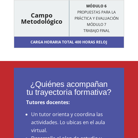
MÓDULO 6
PROPUESTAS PARA LA
Campo
PRÁCTICA Y EVALUACIÓN
Metodológico
MÓDULO 7
TRABAJO FINAL
CARGA HORARIA TOTAL 400 HORAS RELOJ
¿Quiénes acompañan
tu trayectoria formativa?
Tutores docentes:
Un tutor orienta y coordina las
actividades. Lo ubicas en el aula
virtual.