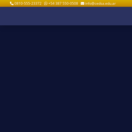
0810-555-23372
+54 387 550-0508
info@cedsa.edu.ar