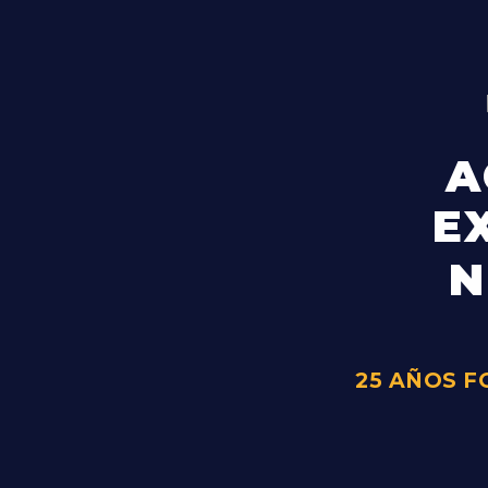
A
E
N
25 AÑOS 