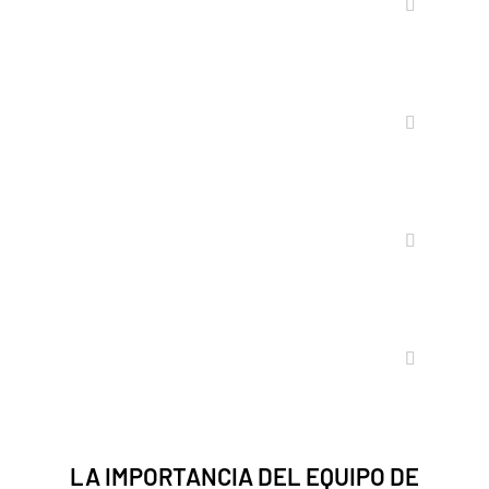
PROGRAMA
COMPETENCIAS QUE
DESARROLLARÁS
LOS PILARES DE LA
CAPACITACIÓN
MODALIDAD ONLINE. RECURSOS
AL SERVICIO DEL ESTUDIANTE
LA IMPORTANCIA DEL EQUIPO DE