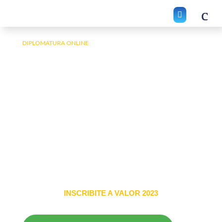

diplomatura online
“Ciudadanía y
Derechos Humanos en
la era digital”
La transformación digital ha generado nuevos desafíos
para la ciudadanía y los derechos humanos.
Forma parte
de la solución y capacitate.
INSCRIBITE A VALOR 2023